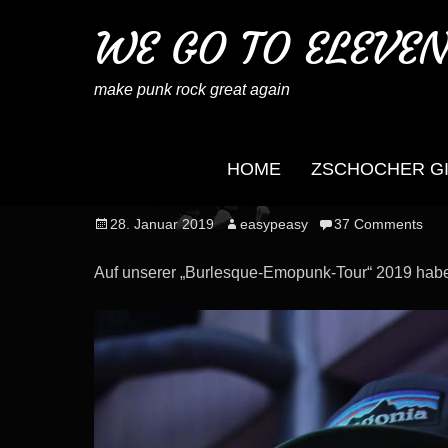
WE GO TO ELEVE
make punk rock great again
HOME
ZSCHOCHER G
4. Mühlen-Open-Air am
Posted
Author
28. Januar 2019
easypeasy
37 Comments
on
Auf unserer „Burlesque-Emopunk-Tour“ 2019 habe